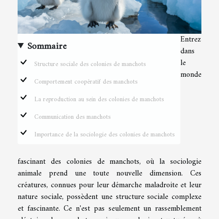
Entrez
Sommaire
dans
le
Structure sociale des colonies de manchots
monde
Comportement coopératif des manchots
La reproduction au sein des colonies de manchots
Communication des manchots
Importance de la sociologie des colonies de manchots
fascinant des colonies de manchots, où la sociologie
animale prend une toute nouvelle dimension. Ces
créatures, connues pour leur démarche maladroite et leur
nature sociale, possèdent une structure sociale complexe
et fascinante. Ce n'est pas seulement un rassemblement